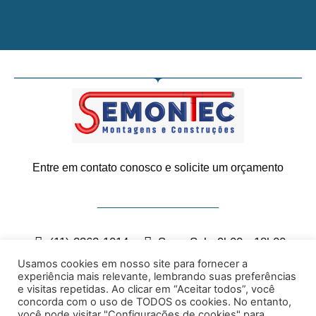
Entre em contato conosco e solicite um orçamento
(11) 2362-1014
Seg - Sab: 9h00 - 18h00
contato@semontec.com.br
Usamos cookies em nosso site para fornecer a
experiência mais relevante, lembrando suas preferências
e visitas repetidas. Ao clicar em “Aceitar todos”, você
São Paulo/SP
concorda com o uso de TODOS os cookies. No entanto,
você pode visitar "Configurações de cookies" para