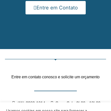
Entre em Contato
Entre em contato conosco e solicite um orçamento
(11) 2362-1014
Seg - Sab: 9h00 - 18h00
contato@semontec.com.br
Usamos cookies em nosso site para fornecer a