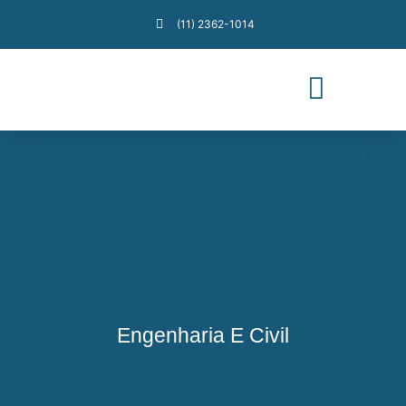
(11) 2362-1014
Segmentos De Atuação
Engenharia E Civil